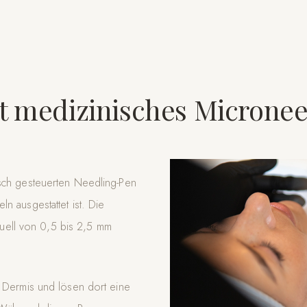
rt medizinisches Micronee
isch gesteuerten Needling-Pen
n ausgestattet ist. Die
iduell von 0,5 bis 2,5 mm
e Dermis und lösen dort eine