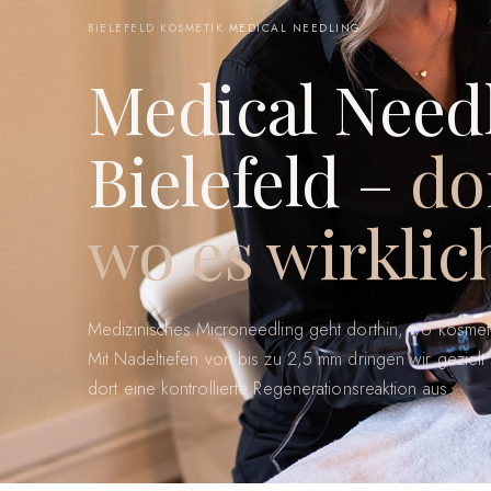
BIELEFELD
·
KOSMETIK
·
MEDICAL NEEDLING
Medical Needl
Bielefeld –
do
wo es wirklic
Medizinisches Microneedling geht dorthin, wo kosmet
Mit Nadeltiefen von bis zu 2,5 mm dringen wir gezielt
dort eine kontrollierte Regenerationsreaktion aus.