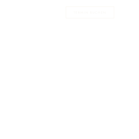
NGEN
SHOP
ÜBER UNS
KONTAKT
TERMIN BUCHEN