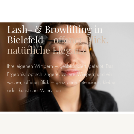
BIELEFELD
·
KOSMETIK
·
LASH- & BROWLIFTING
Lash- & Browlifting in
Bielefeld –
offener Blick,
natürliche Eleganz
Ihre eigenen Wimpern – geliftet, fixiert, gefärbt. Das
Ergebnis: optisch längere, vollere Wimpern und ein
wacher, offener Blick – ganz ohne Extensions, Kleber
oder künstliche Materialien.