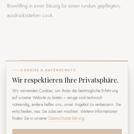
Browlifting in einer Sitzung für einen rundum gepflegten,
ausdrucksstarken Look.
VERGLEICH
COOKIES & DATENSCHUTZ
Was ist der Unterschied zur
Wir respektieren Ihre Privatsphäre.
Wimperndauerwelle?
Wir verwenden Cookies, um Ihnen die bestmögliche Erfahrung
auf unserer Website zu bieten – einige sind technisch
Bei einer Dauerwelle werden die Wimpern über eine
notwendig, andere helfen uns, unser Angebot zu verbessern. Sie
entscheiden, was Sie zulassen möchten. Weitere Informationen
Rolle gewickelt und gebogen – optisch werden sie
finden Sie in unserer
Datenschutzerklärung
.
dadurch verkürzt. Beim Lash-Lifting hingegen werden die
Wimpern direkt vom Wimpernkranz nach oben gestreckt