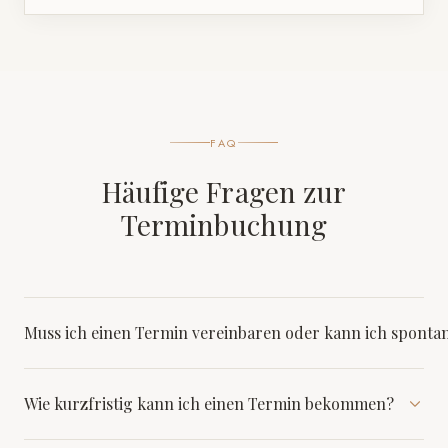
FAQ
Häufige Fragen zur
Terminbuchung
Muss ich einen Termin vereinbaren oder kann ich spont
Wir behandeln ausschließlich nach vorheriger Terminvereinbarung. So
Wie kurzfristig kann ich einen Termin bekommen?
stellen wir sicher, dass wir uns ausreichend Zeit für Sie nehmen
können und keine Wartezeiten entstehen.