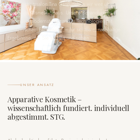
Im Schönheitssalon Tina Groß gehen wir weit über
klassische Kosmetik hinaus. Unsere Behandlungen
verbinden modernste apparative Technologien mit
medizinischem Fachwissen – für sichtbare, nachhaltige
Ergebnisse, die Sie spüren und sehen.
UNSER ANSATZ
Apparative Kosmetik –
wissenschaftlich fundiert. individuell
abgestimmt. STG.