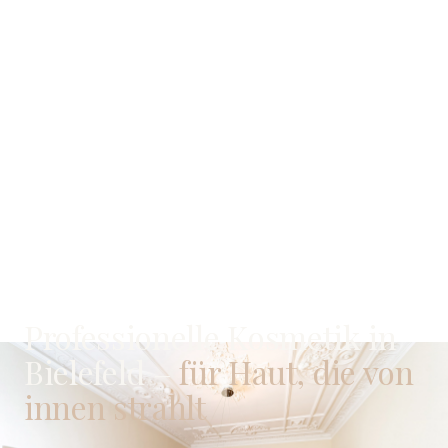
BIELEFELD
·
KOSMETIK
Professionelle Kosmetik in
Bielefeld –
für Haut, die von
innen strahlt