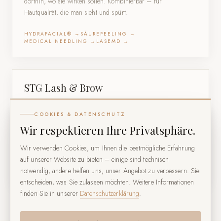
dorthin, wo sie wirken sollen. Kombinierbar – für
Hautqualität, die man sieht und spürt.
HYDRAFACIAL® →
SÄUREPEELING →
MEDICAL NEEDLING →
LASEMD →
STG Lash & Brow
Lash- und Browlifting für ausdrucksstarke Augen – Ihre
COOKIES & DATENSCHUTZ
eigenen Wimpern und Brauen, geliftet, fixiert und gefärbt.
Wir respektieren Ihre Privatsphäre.
Ganz ohne Extensions oder künstliche Materialien. Drei
Schwungstufen für jeden Wimperntyp, sofort sichtbares
Wir verwenden Cookies, um Ihnen die bestmögliche Erfahrung
Ergebnis, hält ca. 6 Wochen.
auf unserer Website zu bieten – einige sind technisch
notwendig, andere helfen uns, unser Angebot zu verbessern. Sie
LASH- & BROWLIFTING →
entscheiden, was Sie zulassen möchten. Weitere Informationen
finden Sie in unserer
Datenschutzerklärung
.