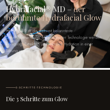
Hydrafacial® MD –
der
berühmte Hydrafacial Glow
Hydrafacial® ist die weltweit bekannteste
Gesichtsbehandlung. Mit patentierter Technologie werden
Reinigung, Extraktion und intensive Hydration in einer
Sitzung vereint.
3-SCHRITTE-TECHNOLOGIE
Die 3 Schritte zum Glow