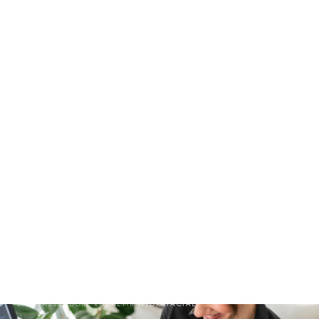
BAD SASSENDORF
·
KOSMETIK
·
HYDRAFACIAL