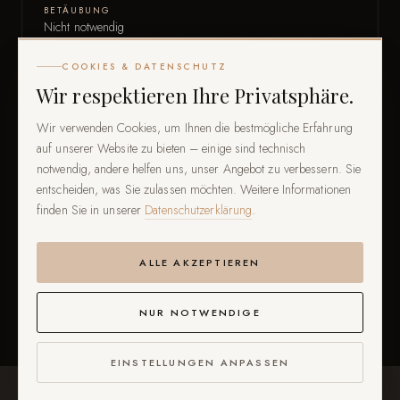
BETÄUBUNG
Nicht notwendig
COOKIES & DATENSCHUTZ
SCHMERZEMPFINDEN
Wir respektieren Ihre Privatsphäre.
Keine Schmerzen
Wir verwenden Cookies, um Ihnen die bestmögliche Erfahrung
GESELLSCHAFTSFÄHIGKEIT
auf unserer Website zu bieten – einige sind technisch
Sofort – mit Hydrafacial® Glow
notwendig, andere helfen uns, unser Angebot zu verbessern. Sie
entscheiden, was Sie zulassen möchten. Weitere Informationen
WIRKUNGSEINTRITT
finden Sie in unserer
Datenschutzerklärung
.
Sofort sichtbar
ALLE AKZEPTIEREN
BEHANDLUNGSINTERVALL
Alle 4–6 Wochen empfohlen
NUR NOTWENDIGE
EINSTELLUNGEN ANPASSEN