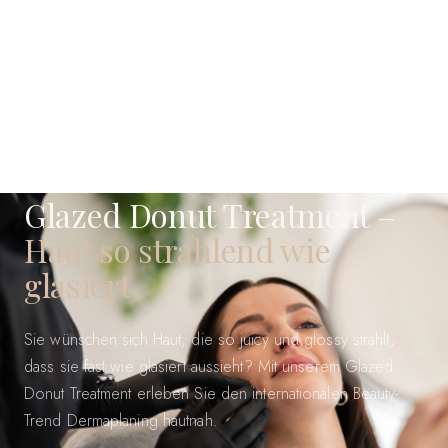
BAD SASSENDORF
·
KOSMETIK
·
GLAZED DONUT
Glazed Donut Treatment –
Haut so strahlend wie
glasiert
Sie wünschen sich Haut, die so juicy und glossy strahlt,
dass sie fast wie glasiert aussieht? Mit unserem Glazed
Donut Treatment erleben Sie den internationalen Beauty-
Trend Dermaplaning hautnah.