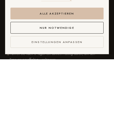
So verlängern Sie Ihren Glazed
Donut Glow
ALLE AKZEPTIEREN
NUR NOTWENDIGE
Nutzen Sie in den Tagen danach wirkstoffreiche Produkte – Ihre
→
Haut nimmt sie jetzt besonders gut auf
EINSTELLUNGEN ANPASSEN
Führen Sie nach 3 Tagen ein sanftes Peeling durch, um den
→
Erneuerungseffekt zu verlängern
Sonnenschutz ist Pflicht – tragen Sie täglich mindestens LSF 30 auf
→
FAQ
Häufige Fragen zum Glazed Donut